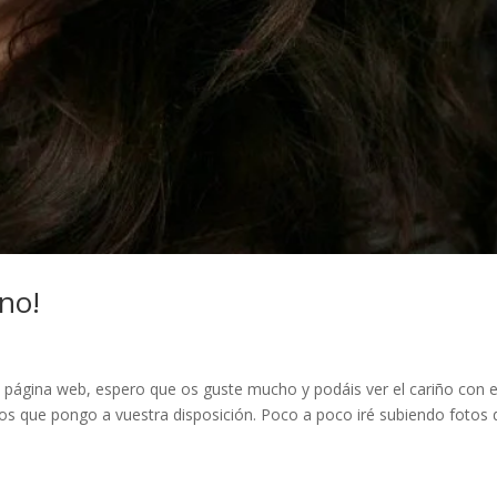
eno!
 página web, espero que os guste mucho y podáis ver el cariño con e
cios que pongo a vuestra disposición. Poco a poco iré subiendo fotos 